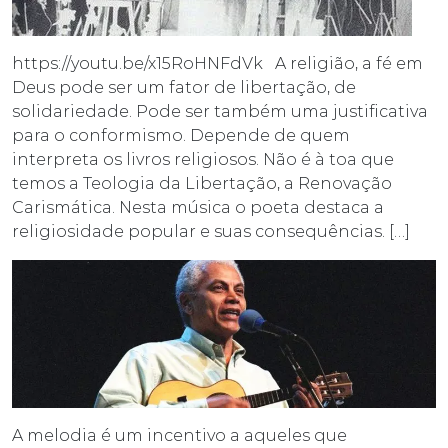
https://youtu.be/x15RoHNFdVk A religião, a fé em
Deus pode ser um fator de libertação, de
solidariedade. Pode ser também uma justificativa
para o conformismo. Depende de quem
interpreta os livros religiosos. Não é à toa que
temos a Teologia da Libertação, a Renovação
Carismática. Nesta música o poeta destaca a
religiosidade popular e suas consequências. […]
A melodia é um incentivo a aqueles que