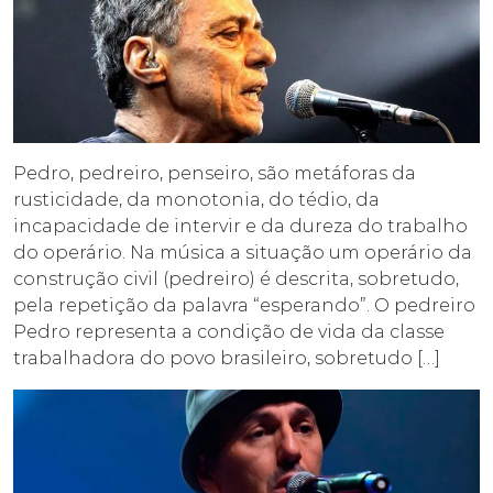
Pedro, pedreiro, penseiro, são metáforas da
rusticidade, da monotonia, do tédio, da
incapacidade de intervir e da dureza do trabalho
do operário. Na música a situação um operário da
construção civil (pedreiro) é descrita, sobretudo,
pela repetição da palavra “esperando”. O pedreiro
Pedro representa a condição de vida da classe
trabalhadora do povo brasileiro, sobretudo […]