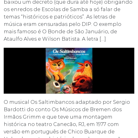
baixou um decreto (que dura até hoje) obrigando
os enredos de Escolas de Samba a só falar de
temas “históricos e patrióticos”. As letras de
música eram censuradas pelo DIP. O exemplo
mais famoso é O Bonde de São Januário, de
Ataulfo Alves e Wilson Batista. A letra […]
O musical Os Saltimbancos adaptado por Sergio
Bardotti do conto Os Músicos de Bremen dos
Irmãos Grimm e que teve uma montagem
histórica no teatro Canecão, RJ, em 1977 com
versão em português de Chico Buarque de