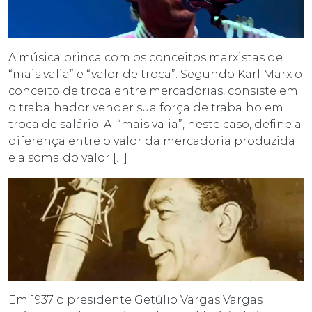
A música brinca com os conceitos marxistas de
“mais valia” e “valor de troca”. Segundo Karl Marx o
conceito de troca entre mercadorias, consiste em
o trabalhador vender sua força de trabalho em
troca de salário. A “mais valia”, neste caso, define a
diferença entre o valor da mercadoria produzida
e a soma do valor […]
Em 1937 o presidente Getúlio Vargas Vargas