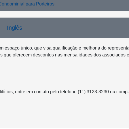
ondominial para Porteiros
Inglês
m espaço único, que visa qualificação e melhoria do represent
ades que oferecem descontos nas mensalidades dos associados 
ifícios, entre em contato pelo telefone (11) 3123-3230 ou comp
 Carlos Roberto Dias.