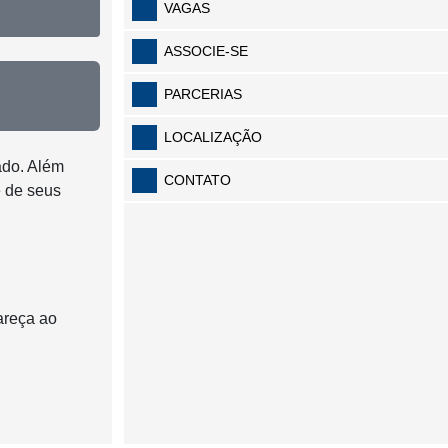
VAGAS
ASSOCIE-SE
PARCERIAS
LOCALIZAÇÃO
ado. Além
CONTATO
e de seus
areça ao