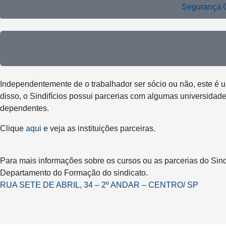
Segurança C
Independentemente de o trabalhador ser sócio ou não, este é u
disso, o Sindifícios possui parcerias com algumas universid
dependentes.
Clique
aqui
e veja as instituições parceiras.
Para mais informações sobre os cursos ou as parcerias do Sind
Departamento do Formação do sindicato.
RUA SETE DE ABRIL, 34 – 2º ANDAR – CENTRO/ SP
A secretaria do Departamento de Cursos é coordenada por
Cursos Sindifícios
Cursos Sindifícios