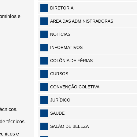
DIRETORIA
domínios e
ÁREA DAS ADMINISTRADORAS
NOTÍCIAS
INFORMATIVOS
COLÔNIA DE FÉRIAS
CURSOS
CONVENÇÃO COLETIVA
JURÍDICO
técnicos.
SAÚDE
de técnicos.
SALÃO DE BELEZA
écnicos e