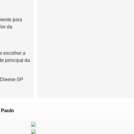
lmente para
lor da
e escolher a
de principal da
o Dieese-SP
 Paulo