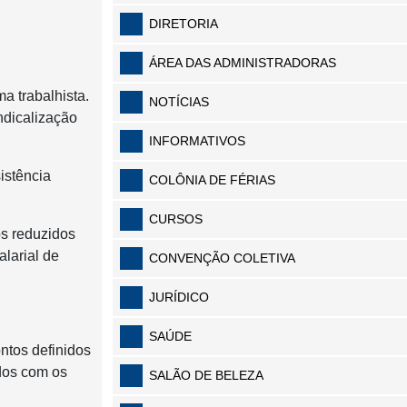
DIRETORIA
ÁREA DAS ADMINISTRADORAS
a trabalhista.
NOTÍCIAS
ndicalização
INFORMATIVOS
istência
COLÔNIA DE FÉRIAS
CURSOS
os reduzidos
alarial de
CONVENÇÃO COLETIVA
JURÍDICO
SAÚDE
ontos definidos
dos com os
SALÃO DE BELEZA