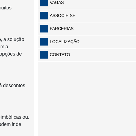
VAGAS
muitos
ASSOCIE-SE
PARCERIAS
, a solução
LOCALIZAÇÃO
om a
 opções de
CONTATO
há descontos
simbólicas ou,
odem ir de